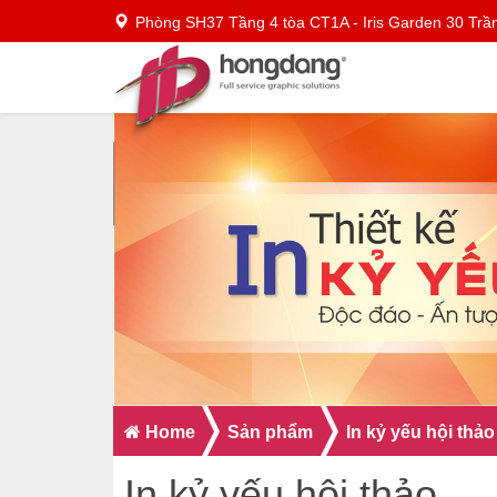
Phòng SH37 Tầng 4 tòa CT1A - Iris Garden 30 Trầ
Home
Sản phẩm
In kỷ yếu hội thảo
In kỷ yếu hội thảo