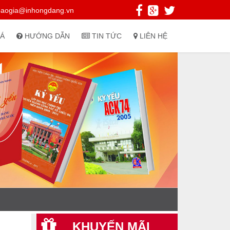
baogia@inhongdang.vn
IÁ
HƯỚNG DẪN
TIN TỨC
LIÊN HỆ
KHUYẾN MÃI