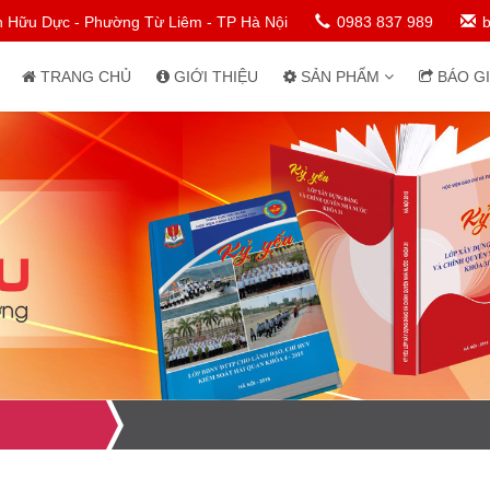
n Hữu Dực - Phường Từ Liêm - TP Hà Nội
0983 837 989
TRANG CHỦ
GIỚI THIỆU
SẢN PHẨM
BÁO G