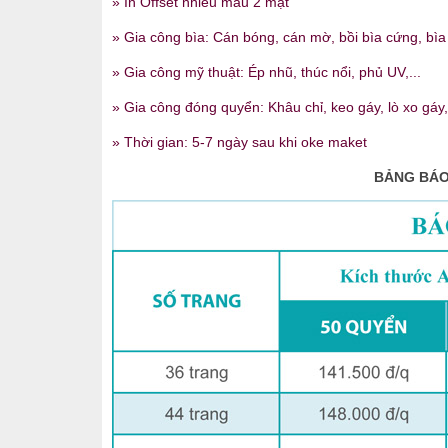
» In Offset nhiều màu 2 mặt
» Gia công bìa: Cán bóng, cán mờ, bồi bìa cứng, bìa d
» Gia công mỹ thuật: Ép nhũ, thúc nổi, phủ UV,...
» Gia công đóng quyển: Khâu chỉ, keo gáy, lò xo gáy,.
» Thời gian: 5-7 ngày sau khi oke maket
BẢNG BÁO 