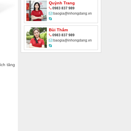
Quỳnh Trang
0983 837 989
baogia@inhongdang.vn
Bùi Thắm
0983 837 989
baogia@inhongdang.vn
ích tăng