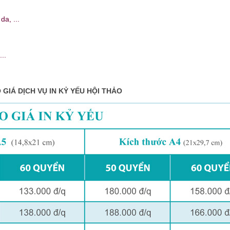
a, ...
..
GIÁ DỊCH VỤ IN KỶ YẾU HỘI THẢO