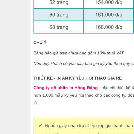
CHÚ Ý
Bảng báo giá trên chưa bao gồm 10% thuế VAT.
Nếu quý khách có yêu cầu báo giá kỷ yếu theo quy cá
THIẾT KẾ - IN ẤN KỶ YẾU HỘI THẢO GIÁ RẺ
Công ty cổ phần In Hồng Đăng
– địa chỉ thiết kế
hơn 1.000 mẫu kỷ yếu hội thảo cho các công ty, d
là:
✔ Nguồn giấy nhập trực tiếp giúp giá thành thấ