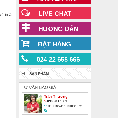
LIVE CHAT
và in ấn
HƯỚNG DẪN
ĐẶT HÀNG
024 22 655 666
SẢN PHẨM
TƯ VẤN BÁO GIÁ
Trần Thương
0983 837 989
baogia@inhongdang.vn