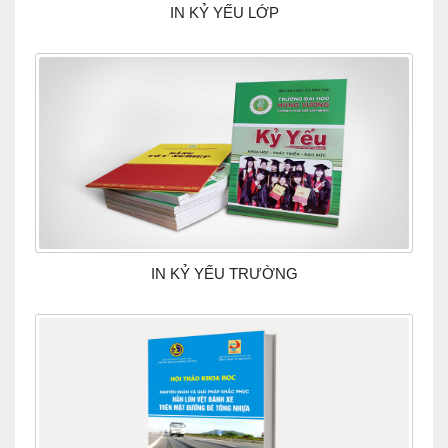
IN KỶ YẾU LỚP
IN KỶ YẾU TRƯỜNG