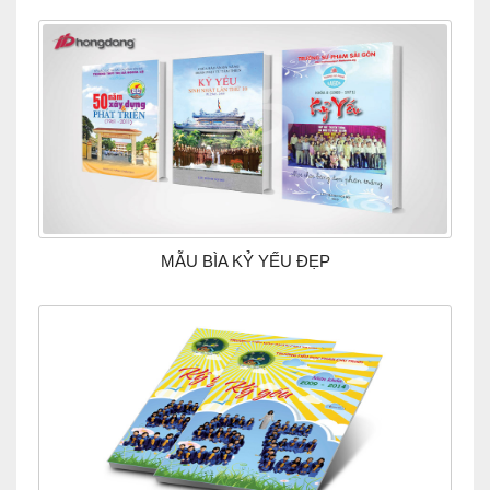
MẪU BÌA KỶ YẾU ĐẸP