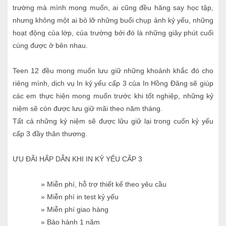
trường mà mình mong muốn, ai cũng đều hăng say học tập,
nhưng không một ai bỏ lỡ những buổi chụp ảnh kỷ yếu, những
hoạt động của lớp, của trường bởi đó là những giây phút cuối
cùng được ở bên nhau.
Teen 12 đều mong muốn lưu giữ những khoảnh khắc đó cho
riêng mình, dịch vụ In kỷ yếu cấp 3 của In Hồng Đăng sẽ giúp
các em thực hiện mong muốn trước khi tốt nghiệp, những kỷ
niệm sẽ còn được lưu giữ mãi theo năm tháng.
Tất cả những kỷ niệm sẽ được lữu giữ lại trong cuốn kỷ yếu
cấp 3 đầy thân thương.
ƯU ĐÃI HẤP DẪN KHI IN KỶ YẾU CẤP 3
» Miễn phí, hỗ trợ thiết kế theo yêu cầu
» Miễn phí in test kỷ yếu
» Miễn phí giao hàng
» Bảo hành 1 năm