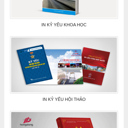
IN KỶ YẾU KHOA HỌC
IN KỶ YẾU HỘI THẢO